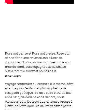
1/25
Rose qui pense et Rose qui pleure. Rose qui
danse dans une enfance aux allures de
comptine. Et puis un matin, Rose quitte son
monde rond, accompagnée de sa chaise
bleue, pour le sommet pointu de la
montagne.
Voyage souterrain au centre d'elle même, rêve
étrange pour "enfant et philosophe", cette
escapade poétique, de rose et de bleu, de bas
et de haut, de dedans et de dehors, nous
plonge avec la légèreté du nonsense propre à
Gertrude Stein dans les hauteurs d'une petite