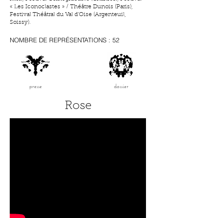
« Les Iconoclastes » / Théâtre Dunois (Paris),
Festival Théâtral du Val d’Oise (Argenteuil,
Soissy).
NOMBRE DE REPRÉSENTATIONS : 52
presse
dossier
Rose