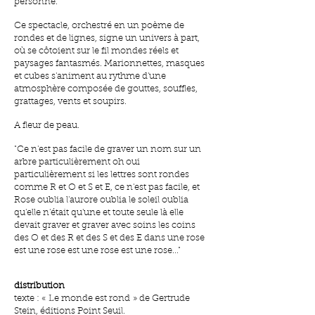
personne.
Ce spectacle, orchestré en un poème de
rondes et de lignes, signe un univers à part,
où se côtoient sur le fil mondes réels et
paysages fantasmés. Marionnettes, masques
et cubes s'animent au rythme d'une
atmosphère composée de gouttes, souffles,
grattages, vents et soupirs.
A fleur de peau.
"Ce n'est pas facile de graver un nom sur un
arbre particulièrement oh oui
particulièrement si les lettres sont rondes
comme R et O et S et E, ce n'est pas facile, et
Rose oublia l'aurore oublia le soleil oublia
qu'elle n'était qu'une et toute seule là elle
devait graver et graver avec soins les coins
des O et des R et des S et des E dans une rose
est une rose est une rose est une rose..."
distribution
texte : « Le monde est rond » de Gertrude
Stein, éditions Point Seuil.