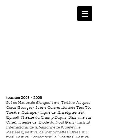
1/5
tournée
2005 - 2008
Scène Nationale d’Angoulême, Théâtre Jacques
Cœur (Bourges), Scène Conventionnée Très Tôt
Théâtre (Quimper), Ligue de l’Enseignement
(Epinal), Théâtre du Champ Exquis (Blainville sur
Orne), Théâtre de l’Etoile du Nord (Paris), Institut
International de la Marionnette (Charleville
Mézières), Festival de marionnettes (Dives sur
mer), Festival Cornegidouille (Chartres), Festival