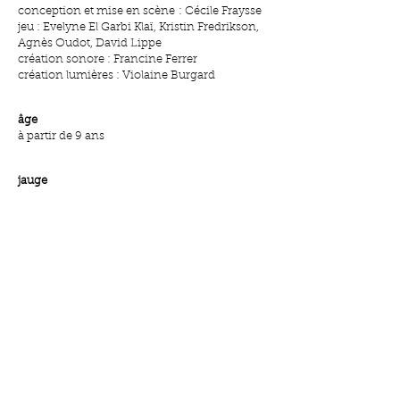
conception et mise en scène : Cécile Fraysse
jeu : Evelyne El Garbi Klaï, Kristin Fredrikson,
Agnès Oudot, David Lippe
création sonore : Francine Ferrer
création lumières : Violaine Burgard
âge
à partir de 9 ans
jauge
50 à 300 personnes
durée
55 minutes
co-production
Scène Conventionnée Très Tôt Théâtre
(Quimper)
partenaires de création
Institut International de la Marionnette