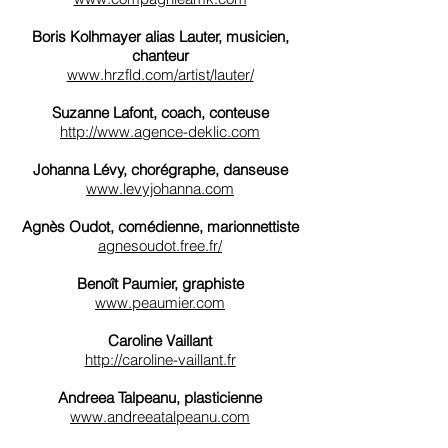
Boris Kolhmayer alias Lauter, musicien,
chanteur
www.hrzfld.com/artist/lauter/
Suzanne Lafont, coach, conteuse
http://www.agence-deklic.com
Johanna Lévy, chorégraphe, danseuse
www.levyjohanna.com
Agnès Oudot, comédienne, marionnettiste
agnesoudot.free.fr/
Benoît Paumier, graphiste
www.peaumier.com
Caroline Vaillant
http://caroline-vaillant.fr
Andreea Talpeanu, plasticienne
www.andreeatalpeanu.com