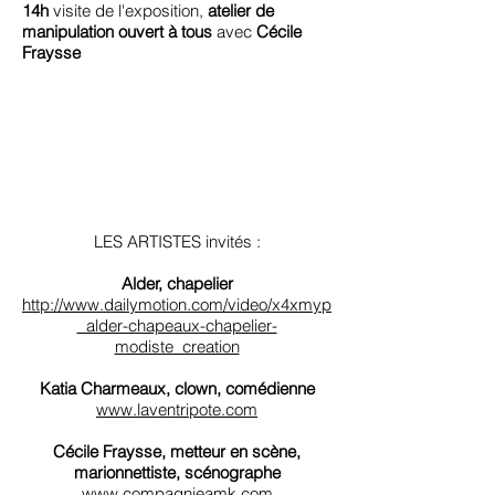
14h
visite de l'exposition,
atelier de
manipulation ouvert à tous
avec
Cécile
Fraysse
LES ARTISTES invités :
Alder, chapelier
http://www.dailymotion.com/video/x4xmyp
_alder-chapeaux-chapelier-
modiste_creation
Katia Charmeaux, clown, comédienne
www.laventripote.com
Cécile Fraysse, metteur en scène,
marionnettiste, scénographe
www.compagnieamk.com