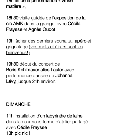
18h
fin de la performance « Grise
matière »
,
18h30
visite guidée de l'
exposition de la
cie AMK
dans la grange, avec
Cécile
Fraysse
et
Agnès Oudot
19h
lâcher des derniers souhaits...
apéro
et
grignotage (
vos mets et élixirs sont les
bienvenus!)
19h30
début du concert de
Boris Kohlmayer alias
Lauter
avec
performance dansée de
Johanna
Lévy,
jusque 21h environ.
DIMANCHE
11h
installation d'un
labyrinthe de laine
dans la cour sous forme d'atelier partagé
avec
Cécile Fraysse
13h pic nic !