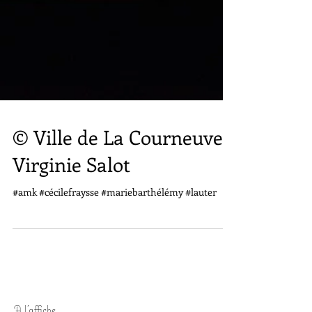
© Ville de La Courneuve /
Virginie Salot
#amk #cécilefraysse #mariebarthélémy #lauter