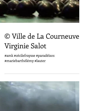
© Ville de La Courneuve /
Virginie Salot
#amk #cécilefraysse #paradéïsos
#mariebarthélémy #lauter